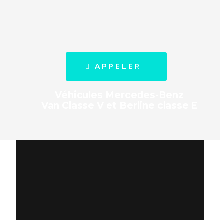
APPELER
Transfert du Lavandou jusqu'à
l'aéroport de St-Tropez. Taxi
vraiment excellent. 👌 Je