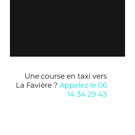
discret. Le Lavandou - Bormes les
Mimosas
Jeanne Felix
Une course en taxi vers
La Favière ?
Appelez le 06
14 34 29 43