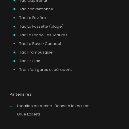
Taxi Cap Bénat
Taxi conventionné
Taxi La Favière
Taxi La Fossette (plage)
Taxi La Londe-les-Maures
Taxi Le Rayol-Canadel
Taxi Pramousquier
Taxi St Clair
Transfert gares et aéroports
Partenaires
→
Location de benne : Benne à la maison
→
Grue Experts